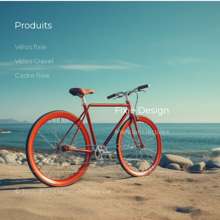
Produits
Vélos fixie
Vélos Gravel
Cadre fixie
Fixie Design
Mentions légales
Contact
© Tous droits réservés Fixie Design