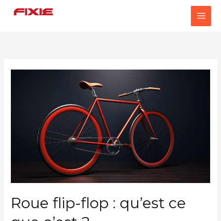
Aller
au
contenu
Roue
flip-
flop
:
qu’est
ce
que
c’est
?
Roue flip-flop : qu’est ce