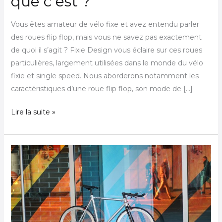
que c’est ?
Vous êtes amateur de vélo fixe et avez entendu parler
des roues flip flop, mais vous ne savez pas exactement
de quoi il s’agit ? Fixie Design vous éclaire sur ces roues
particulières, largement utilisées dans le monde du vélo
fixie et single speed. Nous aborderons notamment les
caractéristiques d’une roue flip flop, son mode de […]
Lire la suite »
Les
conseils
pour
acheter
un
Fixie